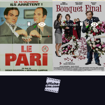
30€
16€
120x160cm
120x160cm
✔
✔
FAQ
PARTENAIRES
NEWSLETTER