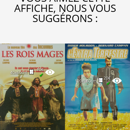
AFFICHE, NOUS VOUS
SUGGÉRONS :
10€
40x60cm
✔
20€
120x160cm
✔