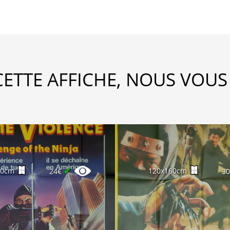
CETTE AFFICHE, NOUS VOUS
✔
60cm
120x160cm
24€
3