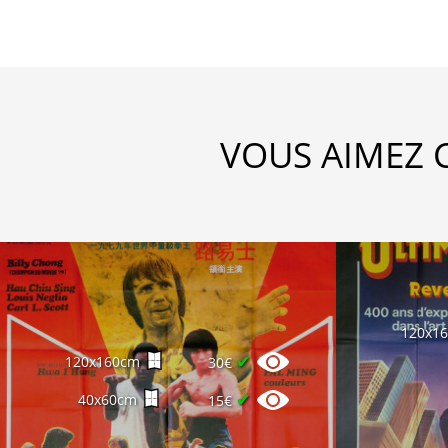
VOUS AIMEZ 
120x1
✔
120x160cm
30€
✔
40x60cm
15€