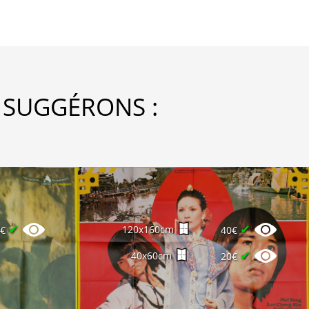
 SUGGÉRONS :
✔
✔
120x160cm
0€
40€
✔
40x60cm
20€