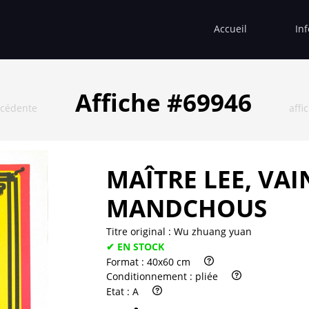
Accueil
In
Affiche #69946
écédente
affi
MAÎTRE LEE, VA
MANDCHOUS
Titre original :
Wu zhuang yuan
✔ EN STOCK
Format :
40x60 cm
Conditionnement :
pliée
Etat :
A