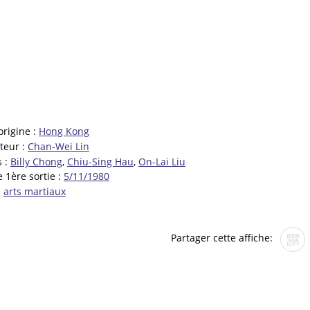
origine :
Hong Kong
teur :
Chan-Wei Lin
s :
Billy Chong
,
Chiu-Sing Hau
,
On-Lai Liu
 1ère sortie :
5/11/1980
:
arts martiaux
Partager cette affiche: