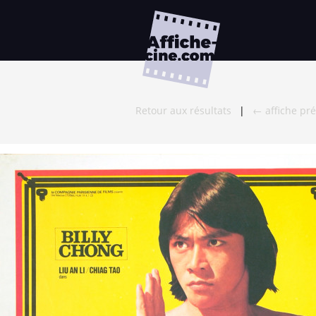
Retour aux résultats
|
← affiche pr