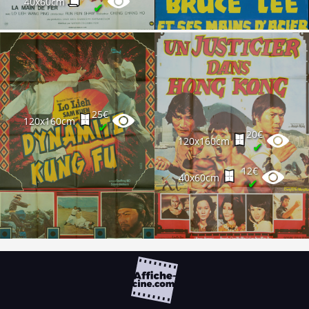
40x60cm
✔
25€
120x160cm
✔
20€
120x160cm
✔
12€
40x60cm
✔