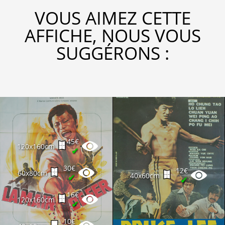
VOUS AIMEZ CETTE
AFFICHE, NOUS VOUS
SUGGÉRONS :
45€
120x160cm
✔
30€
12€
60x80cm
40x60cm
✔
✔
16€
120x160cm
✔
10€