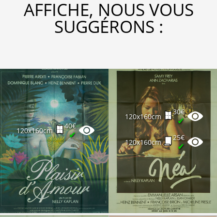
AFFICHE, NOUS VOUS
SUGGÉRONS :
30€
120x160cm
✔
40€
120x160cm
✔
25€
120x160cm
✔