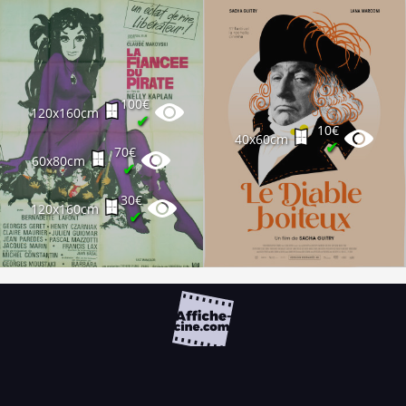
100€
120x160cm
✔
10€
40x60cm
✔
70€
60x80cm
✔
30€
120x160cm
✔
FAQ
PARTENAIRES
NEWSLETTER