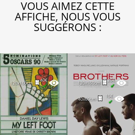
VOUS AIMEZ CETTE
AFFICHE, NOUS VOUS
SUGGÉRONS :
40€
20€
120x160cm
120x160cm
✔
✔
10€
40x60cm
✔