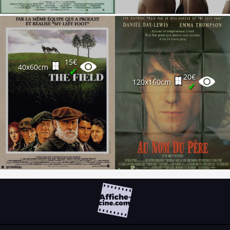
15€
40x60cm
✔
20€
120x160cm
✔