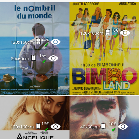
16€
120x160cm
✔
20€
120x160cm
✔
15€
80x60cm
✔
16€
10€
120x160cm
40x60cm
✔
✔