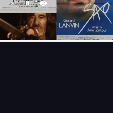
8€
40x60cm
✔
FAQ
PARTENAIRES
NEWSLETTER
CONTACT
NOUVEAUTÉS
THÉMATIQUES
AFFICHE