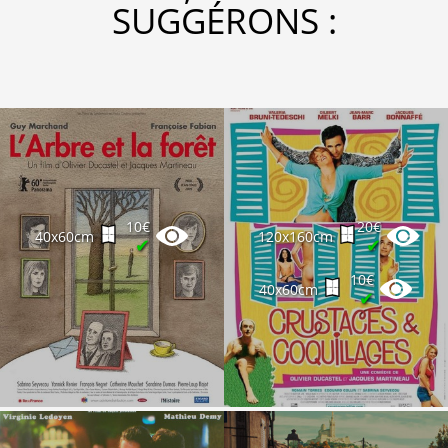
SUGGÉRONS :
10€
20€
40x60cm
120x160cm
✔
✔
10€
40x60cm
✔