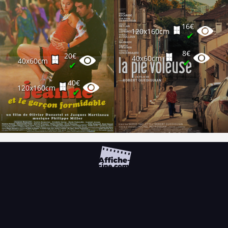
16€
120x160cm
✔
8€
20€
40x60cm
40x60cm
✔
✔
40€
120x160cm
✔
FAQ
PARTENAIRES
NEWSLETTER