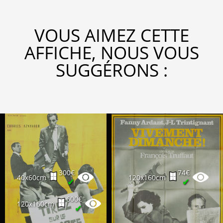
VOUS AIMEZ CETTE
AFFICHE, NOUS VOUS
SUGGÉRONS :
300€
74€
40x60cm
120x160cm
✔
✔
600€
120x160cm
✔