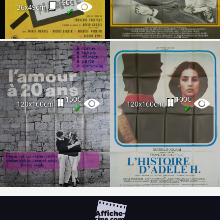
150€
36x49cm
✔
150€
100€
120x160cm
120x160cm
✔
✔