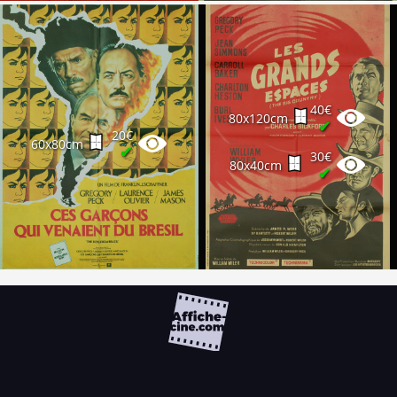
40€
80x120cm
✔
20€
60x80cm
✔
30€
80x40cm
✔
FAQ
PARTENAIRES
NEWSLETTER