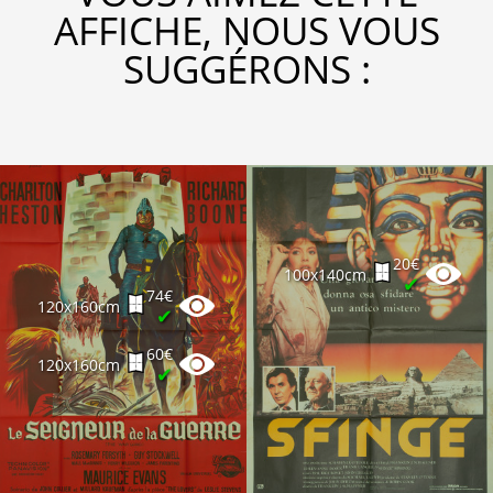
AFFICHE, NOUS VOUS
SUGGÉRONS :
20€
100x140cm
✔
74€
120x160cm
✔
60€
120x160cm
✔