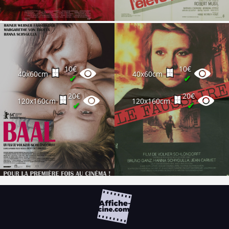
10€
10€
40x60cm
40x60cm
✔
✔
20€
20€
120x160cm
120x160cm
✔
✔