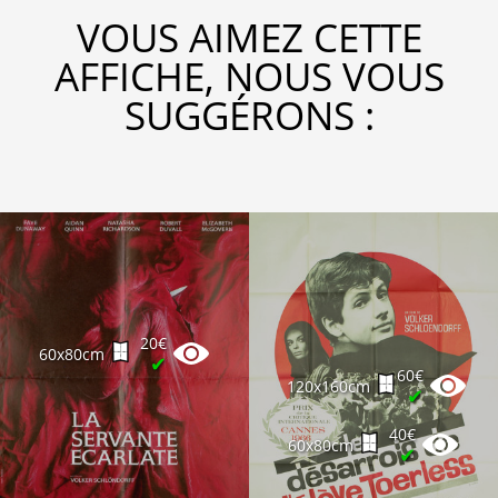
VOUS AIMEZ CETTE
AFFICHE, NOUS VOUS
SUGGÉRONS :
20€
60x80cm
✔
60€
120x160cm
✔
40€
60x80cm
✔