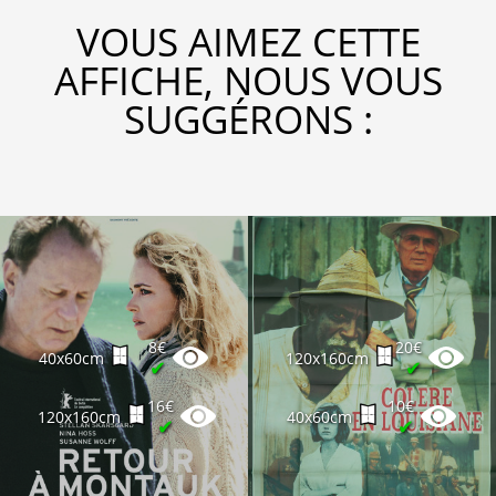
VOUS AIMEZ CETTE
AFFICHE, NOUS VOUS
SUGGÉRONS :
8€
20€
40x60cm
120x160cm
✔
✔
16€
10€
120x160cm
40x60cm
✔
✔