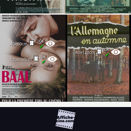
10€
40x60cm
✔
30€
80x120cm
✔
20€
120x160cm
✔