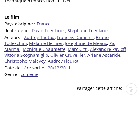
Technique d’impression :
Offset
Le film
Pays d’origine :
France
Réalisateur :
David Foenkinos
,
Stéphane Foenkinos
Acteurs :
Audrey Tautou
,
François Damiens
,
Bruno
Todeschini
,
Mélanie Bernier
,
Joséphine de Meaux
,
Pio
Marmaï
,
Monique Chaumette
,
Marc Citti
,
Alexandre Pavloff
,
Vittoria Scognamiglio
,
Olivier Cruveiller
,
Ariane Ascaride
,
Christophe Malavoy
,
Audrey Fleurot
Date de 1ère sortie :
20/12/2011
Genre :
comédie
Partager cette affiche: