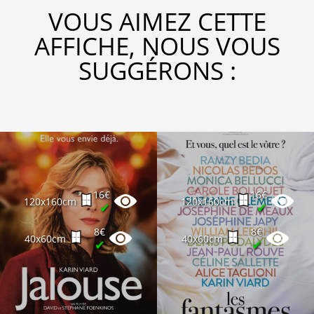
VOUS AIMEZ CETTE
AFFICHE, NOUS VOUS
SUGGÉRONS :
16€
16€
120x160cm
120x160cm
✔
✔
8€
8€
40x60cm
40x60cm
✔
✔