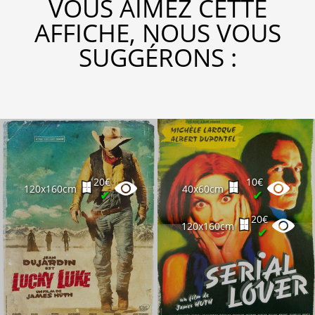
VOUS AIMEZ CETTE
AFFICHE, NOUS VOUS
SUGGÉRONS :
20€
10€
120x160cm
40x60cm
✔
✔
20€
120x160cm
✔