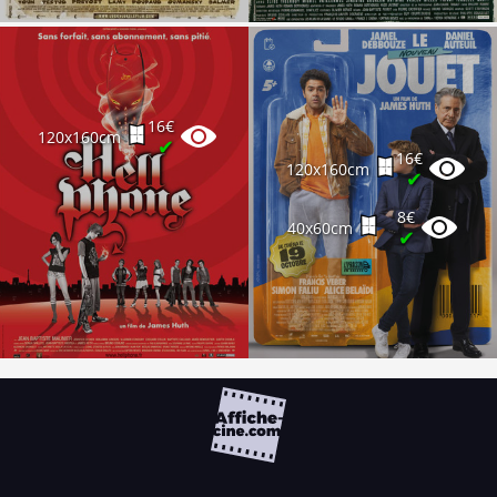
16€
120x160cm
✔
16€
120x160cm
✔
8€
40x60cm
✔