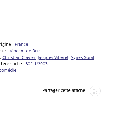
rigine :
France
eur :
Vincent de Brus
 :
Christian Clavier
,
Jacques Villeret
,
Agnès Soral
1ère sortie :
30/11/2003
comédie
Partager cette affiche: