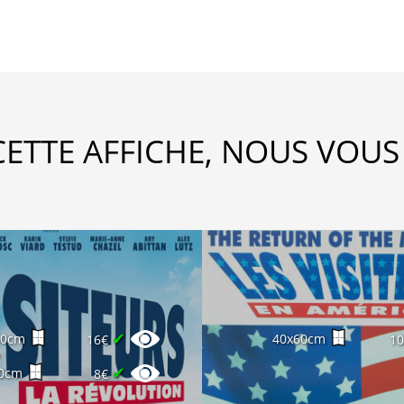
CETTE AFFICHE, NOUS VOUS
✔
60cm
40x60cm
16€
1
✔
0cm
8€