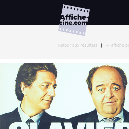
Retour aux résultats
|
← affiche p