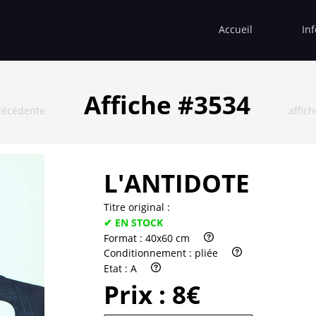
Accueil
In
Affiche #3534
récédente
affic
L'ANTIDOTE
Titre original :
✔ EN STOCK
Format :
40x60 cm
Conditionnement :
pliée
Etat :
A
Prix :
8€