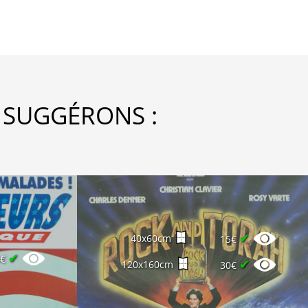
 SUGGÉRONS :
✔
40x60cm
15€
✔
0€
✔
120x160cm
30€