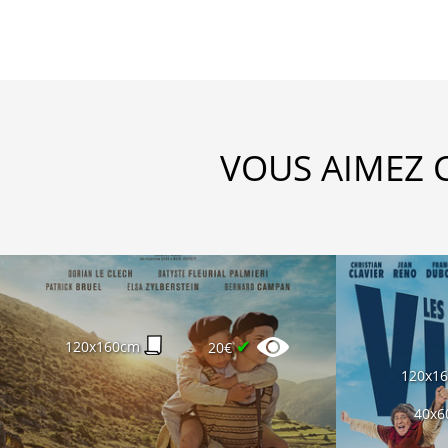
VOUS AIMEZ 
✔
120x160cm
20€
120x1
40x6