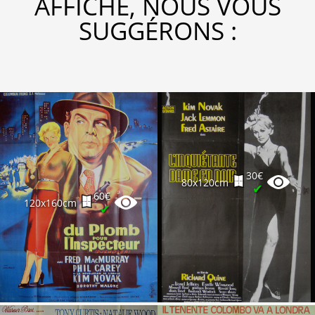
AFFICHE, NOUS VOUS
SUGGÉRONS :
30€
80x120cm
✔
60€
120x160cm
✔