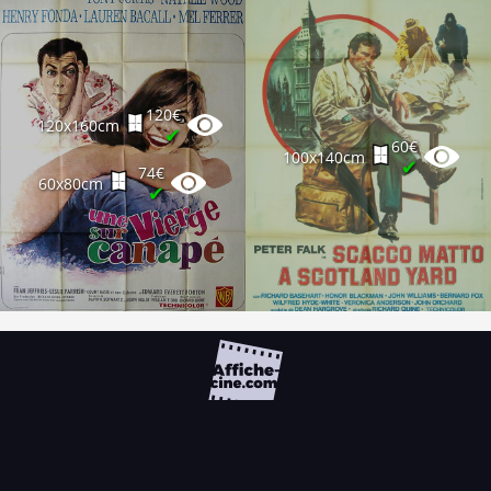
120€
120x160cm
✔
60€
100x140cm
✔
74€
60x80cm
✔
FAQ
PARTENAIRES
NEWSLETTER