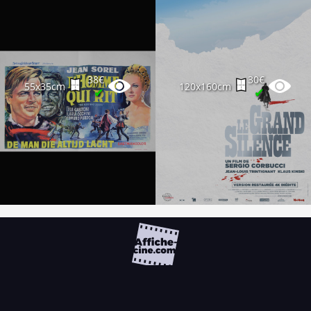
38€
30€
55x35cm
120x160cm
✔
✔
FAQ
PARTENAIRES
NEWSLETTER