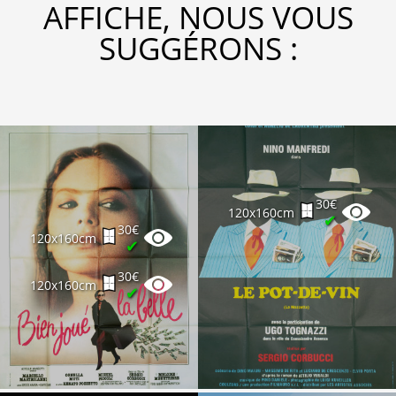
AFFICHE, NOUS VOUS
SUGGÉRONS :
30€
120x160cm
✔
30€
120x160cm
✔
30€
120x160cm
✔