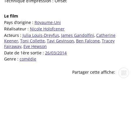
Technique d’impression :
Offset
Le film
Pays d’origine :
Royaume-Uni
Réalisateur :
Nicole Holofcener
Acteurs :
Julia Louis-Dreyfus
,
James Gandolfini
,
Catherine
Keener
,
Toni Collette
,
Tavi Gevinson
,
Ben Falcone
,
Tracey
Fairaway
,
Eve Hewson
Date de 1ère sortie :
26/03/2014
Genre :
comédie
Partager cette affiche: