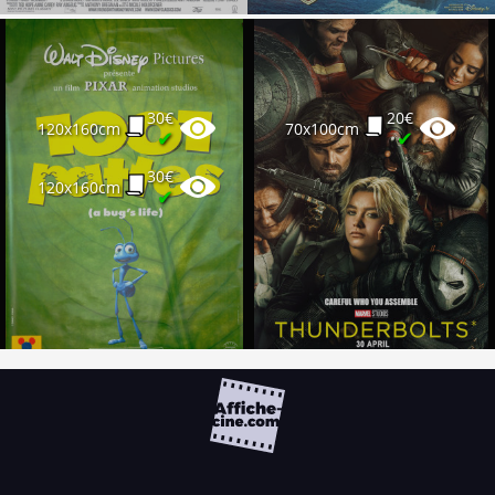
30€
20€
120x160cm
70x100cm
✔
✔
30€
120x160cm
✔
FAQ
PARTENAIRES
NEWSLETTER