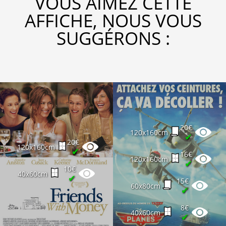
VOUS AIMEZ CETTE
AFFICHE, NOUS VOUS
SUGGÉRONS :
20€
120x160cm
✔
20€
120x160cm
✔
16€
120x160cm
✔
10€
40x60cm
✔
15€
60x80cm
✔
8€
40x60cm
✔