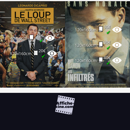
30€
120x160cm
✔
15€
40x60cm
✔
30€
120x160cm
✔
20€
120x160cm
✔
40€
120x160cm
✔
FAQ
PARTENAIRES
NEWSLETTER