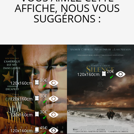
AFFICHE, NOUS VOUS
SUGGÉRONS :
20€
120x160cm
✔
30€
120x160cm
✔
30€
120x160cm
✔
30€
120x160cm
✔
45€
120x160cm
✔