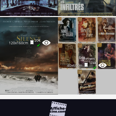
20€
120x160cm
✔
74€
40x60cm
✔