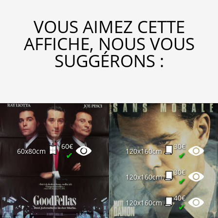
VOUS AIMEZ CETTE
AFFICHE, NOUS VOUS
SUGGÉRONS :
60€
30€
60x80cm
120x160cm
✔
✔
30€
120x160cm
✔
40€
120x160cm
✔