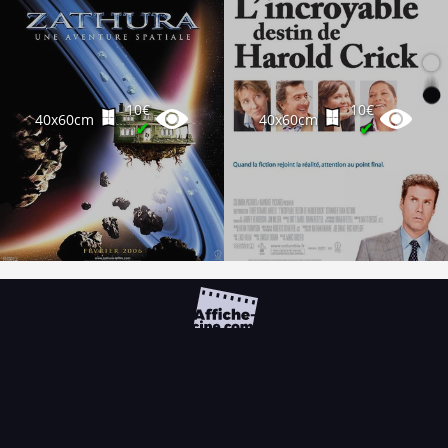
10€
10€
40x60cm
40x60cm
✔
✔
FAQ
PARTENAIRES
NEWSLETTER