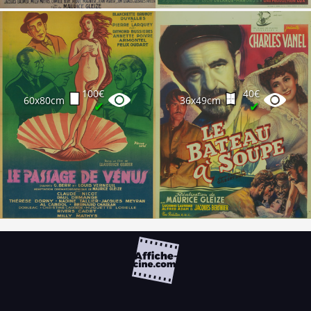
100€
40€
60x80cm
36x49cm
✔
✔
FAQ
PARTENAIRES
NEWSLETTER