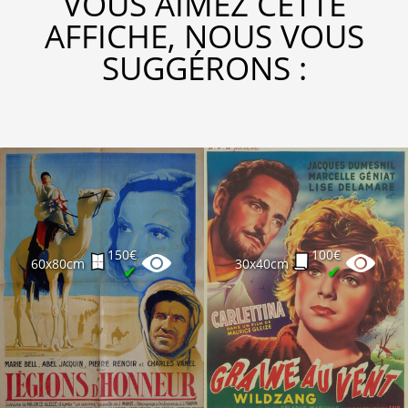
VOUS AIMEZ CETTE
AFFICHE, NOUS VOUS
SUGGÉRONS :
150€
100€
60x80cm
30x40cm
✔
✔