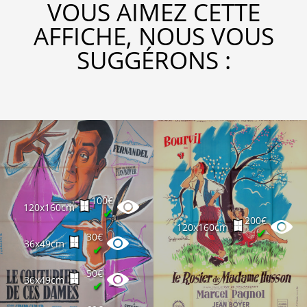
VOUS AIMEZ CETTE
AFFICHE, NOUS VOUS
SUGGÉRONS :
100€
120x160cm
✔
200€
120x160cm
✔
30€
36x49cm
✔
50€
36x49cm
✔