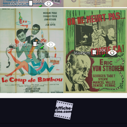
60€
60x80cm
✔
40€
120x160cm
✔
30€
36x49cm
✔