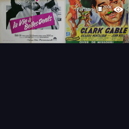
200€
120x160cm
✔
FAQ
PARTENAIRES
NEWSLETTER
CONTACT
NOUVEAUTÉS
THÉMATIQUES
AFFICHE