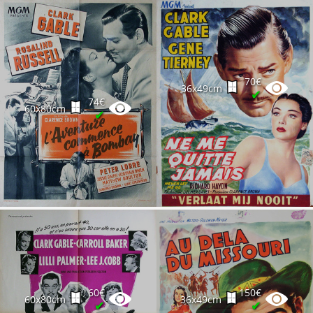
70€
36x49cm
✔
74€
60x80cm
✔
60€
150€
60x80cm
36x49cm
✔
✔