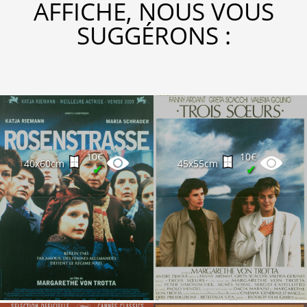
AFFICHE, NOUS VOUS
SUGGÉRONS :
10€
10€
40x60cm
45x55cm
✔
✔