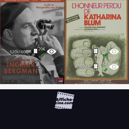
20€
20€
120x160cm
40x60cm
✔
✔
15€
40x60cm
✔
FAQ
PARTENAIRES
NEWSLETTER