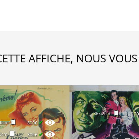
CETTE AFFICHE, NOUS VOUS
36x49cm
12
✔
60cm
800€
✔
0cm
300€