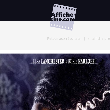
Retour aux résultats
|
← affiche pr