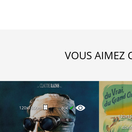
VOUS AIMEZ 
✔
120x160cm
40€
120x1
40x6