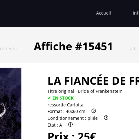
Accueil
In
Affiche #15451
écédente
affi
LA FIANCÉE DE 
Titre original :
Bride of Frankenstein
✔ EN STOCK
ressortie Carlotta
Format :
40x60 cm
Conditionnement :
pliée
Etat :
A
Prix :
25€