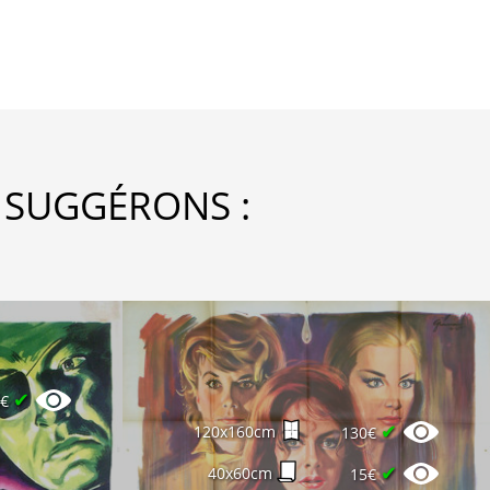
 SUGGÉRONS :
✔
0€
✔
120x160cm
130€
✔
40x60cm
15€