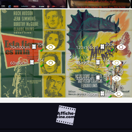
70€
200€
70x100cm
120x160cm
✔
✔
45€
45€
60x80cm
45x55cm
✔
✔
45€
45x55cm
✔
74€
120x160cm
✔