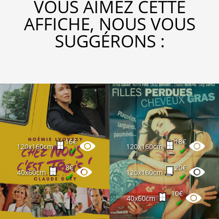
VOUS AIMEZ CETTE
AFFICHE, NOUS VOUS
SUGGÉRONS :
16€
18€
120x160cm
120x160cm
✔
✔
8€
20€
40x60cm
120x160cm
✔
✔
10€
40x60cm
✔