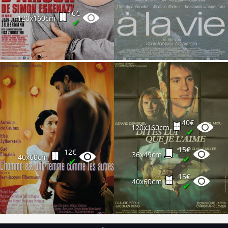
16€
120x160cm
✔
40€
120x160cm
✔
15€
12€
36x49cm
40x60cm
✔
✔
15€
40x60cm
✔