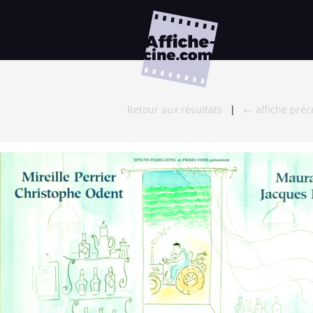
Retour aux résultats
|
← affiche pré