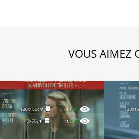
VOUS AIMEZ 
✔
120x160cm
120x1
20€
✔
40x60cm
10€