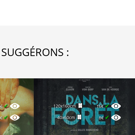
 SUGGÉRONS :
✔
✔
120x160cm
3€
16€
✔
✔
40x60cm
3€
8€