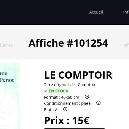
Accueil
In
Affiche #101254
cédente
af
LE COMPTOIR
Titre original :
Le Comptoir
✔ EN STOCK
Format :
40x60 cm
Conditionnement :
pliée
Etat :
A
Prix :
15€