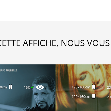
CETTE AFFICHE, NOUS VOUS
✔
60cm
120x160cm
16€
2
120x160cm
2