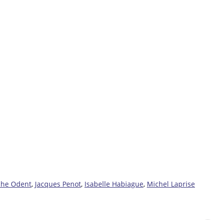
phe Odent
,
Jacques Penot
,
Isabelle Habiague
,
Michel Laprise