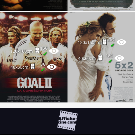
25€
120x160cm
✔
16€
120x160cm
✔
12€
40x60cm
✔
8€
40x60cm
✔