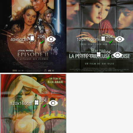
20€
20€
40x60cm
120x160cm
✔
✔
10€
40x60cm
✔
20€
120x160cm
✔