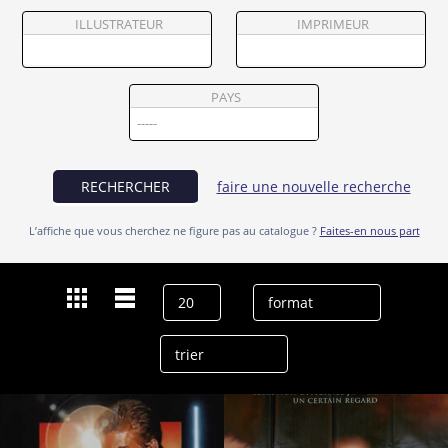
Partenaires
ILLUSTRATEUR
IMPRIMEUR
Vendre
PAYS
RECHERCHER
faire une nouvelle recherche
L’affiche que vous cherchez ne figure pas au catalogue ?
Faites-en nous part