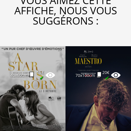
VOUS AIMEZ CETTE
AFFICHE, NOUS VOUS
SUGGÉRONS :
15€
20€
40x60cm
70x100cm
✔
✔