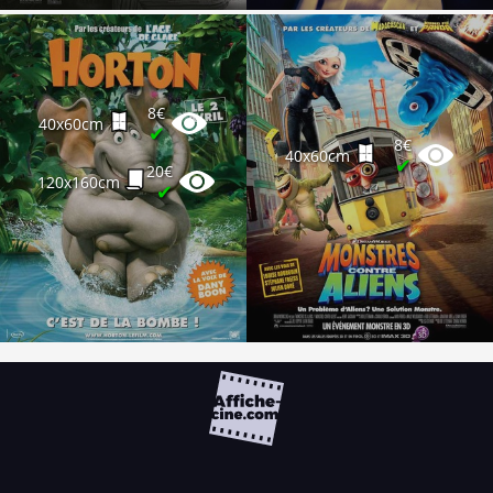
8€
40x60cm
✔
8€
40x60cm
✔
20€
120x160cm
✔
FAQ
PARTENAIRES
NEWSLETTER