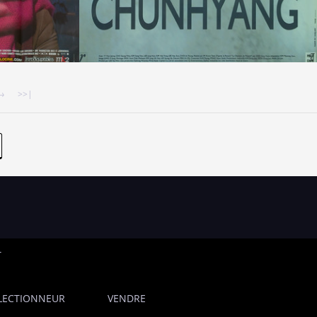
 →
>>|
T
LECTIONNEUR
VENDRE