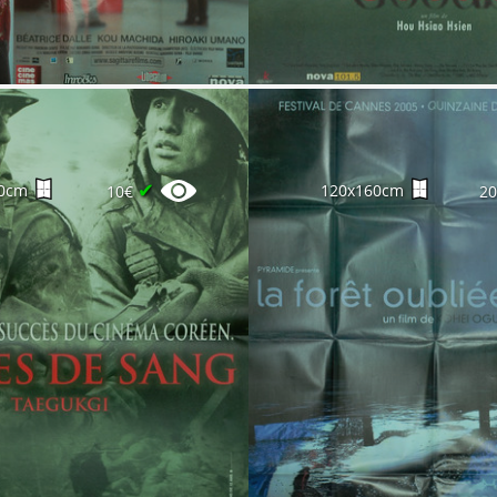
✔
0cm
120x160cm
10€
2