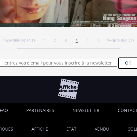
 PAGE PRÉCÉDENTE
1
2
3
4
5
6
PAGE SUIVANTE
OK
FAQ
PARTENAIRES
NEWSLETTER
CONTAC
IQUES
AFFICHE
ÉTAT
VENDU
COL