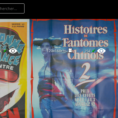
✔
✔
120x160cm
0€
25€