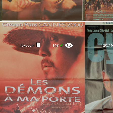
✔
40x60cm
120x1
10€