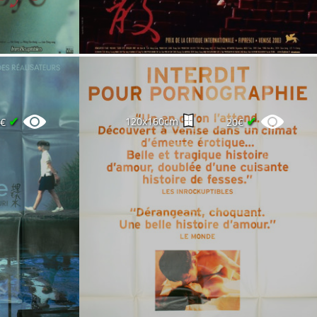
✔
✔
120x160cm
0€
20€