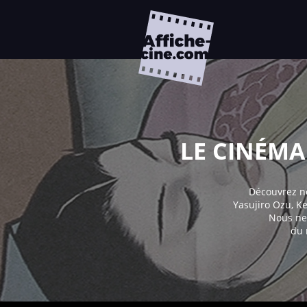
LE CINÉMA
Découvrez no
Yasujiro Ozu, K
Nous ne 
du 