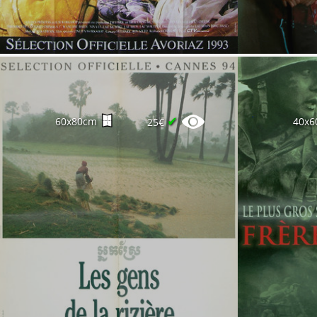
✔
60x80cm
40x6
25€