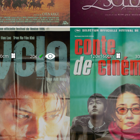
✔
60cm
120x160cm
20€
3