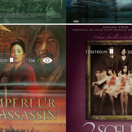
120x160cm
3
✔
0cm
10€