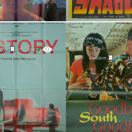
✔
60cm
20€
40x60cm
1