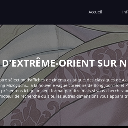
Accueil
In
 D'EXTRÊME-ORIENT SUR 
tre sélection d'affiches de cinéma asiatique, des classiques de Ak
enji Mizoguchi... à la nouvelle vague coréenne de Bong Joon-Ho et 
présentons ici qu'un seul format par titre mais si vous cherchez a
moteur de recherche du site, les autres dimensions vous apparaitr