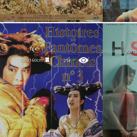
120x1
✔
120x160cm
25€