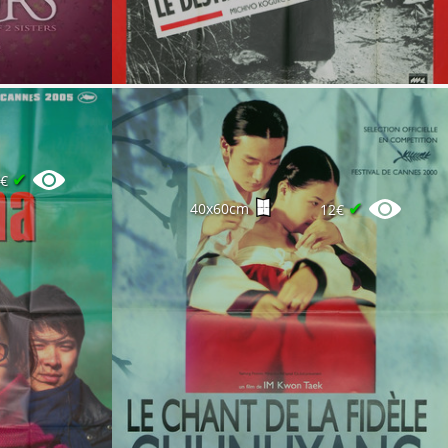
✔
0€
✔
40x60cm
12€