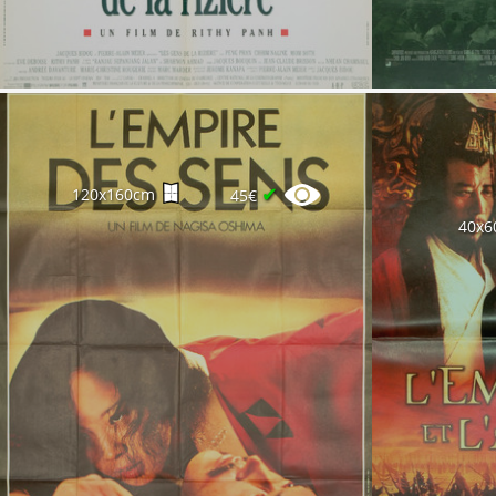
✔
120x160cm
45€
40x6