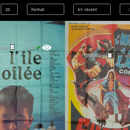
✔
60cm
24€
120x160cm
4