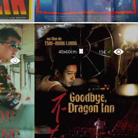
✔
40x60cm
15€
✔
5€