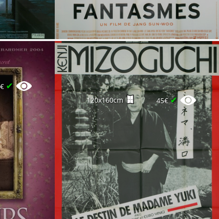
✔
0€
✔
120x160cm
45€