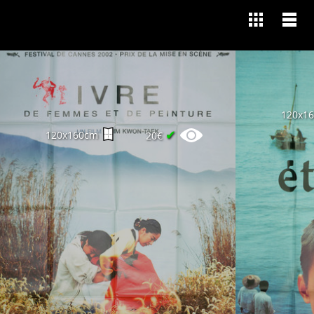
120x1
✔
120x160cm
20€