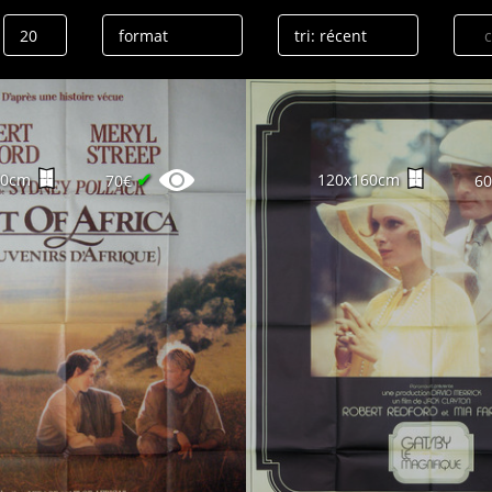
✔
60cm
120x160cm
70€
6