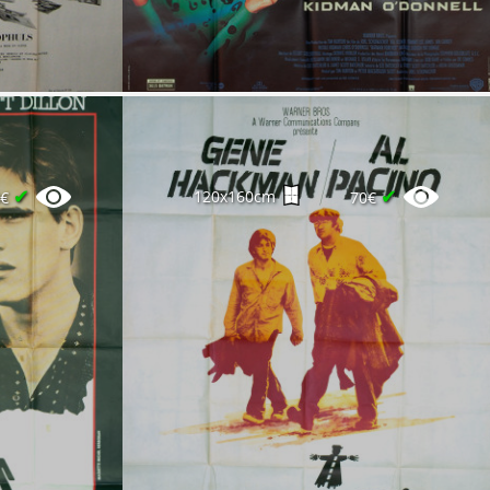
✔
✔
120x160cm
0€
70€