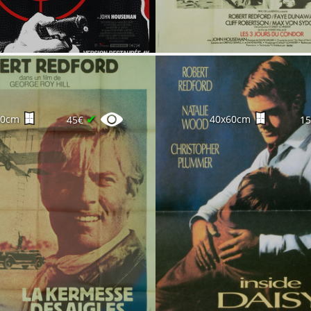
✔
60cm
40x60cm
45€
1