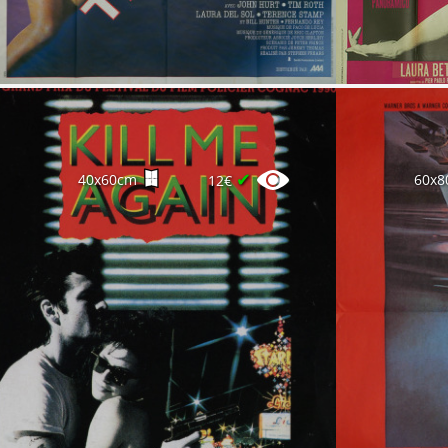
✔
40x60cm
60x8
12€