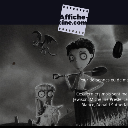
Pour de bonnes ou de mauv
Ces derniers mois sont mar
Jewison, Micheline Presle, L
Bianco, Donald Sutherla