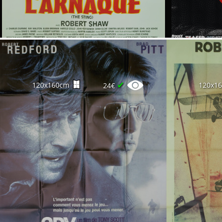
✔
120x160cm
120x1
24€