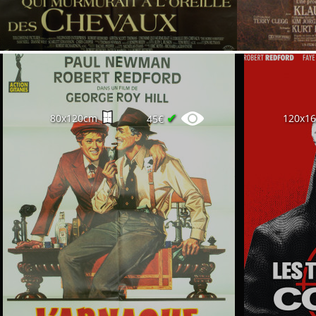
✔
80x120cm
120x1
45€