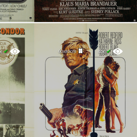
✔
✔
60x80cm
4€
40€