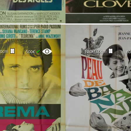
✔
00cm
120x160cm
500€
6