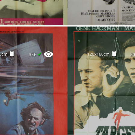
✔
0cm
120x160cm
35€
2