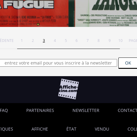
CÉDENTE
1
2
3
4
5
6
7
8
9
10
PAGE
OK
FAQ
PARTENAIRES
NEWSLETTER
CONTAC
IQUES
AFFICHE
ÉTAT
VENDU
COL