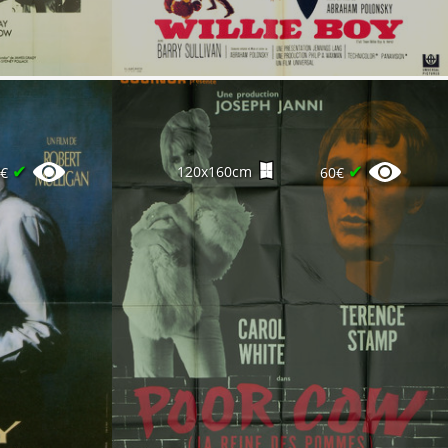
✔
✔
120x160cm
5€
60€