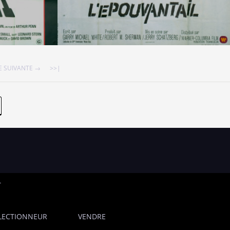
 SUIVANTE →
>>|
T
LECTIONNEUR
VENDRE