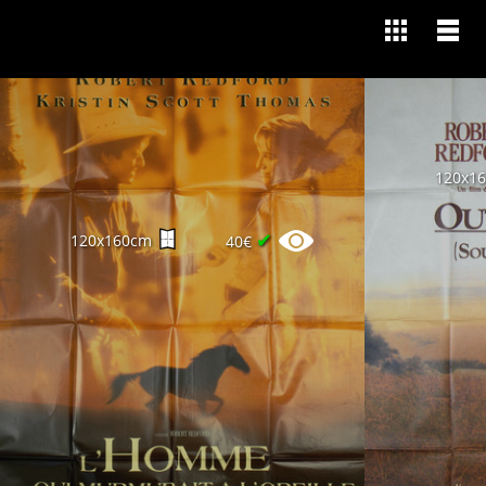
120x1
✔
120x160cm
40€