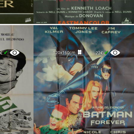
✔
✔
120x160cm
0€
22€