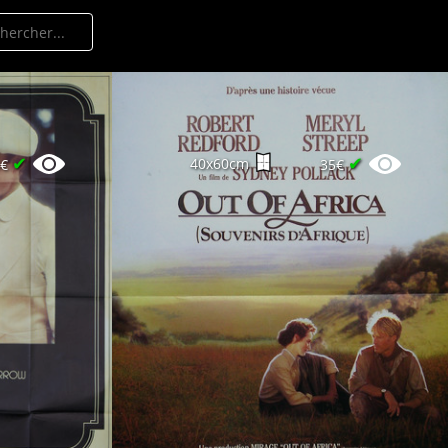
✔
✔
40x60cm
0€
35€