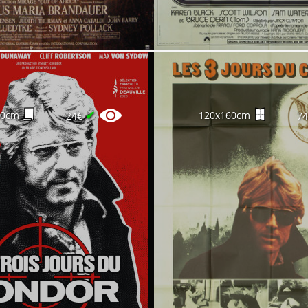
✔
60cm
120x160cm
24€
7