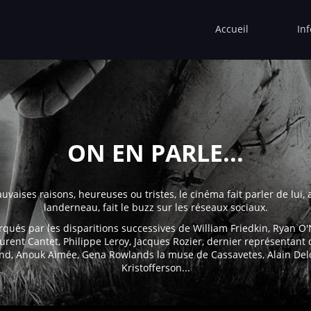
Accueil
In
ON EN PARLE...
aises raisons, heureuses ou tristes, le cinéma fait parler de lui, av
landerneau, fait le buzz sur les réseaux sociaux.
qués par les disparitions successives de William Friedkin, Ryan 
aurent Cantet, Philippe Leroy, Jacques Rozier, dernier représentant 
nd, Anouk Aimée, Gena Rowlands la muse de Cassavetes, Alain Del
Kristofferson...