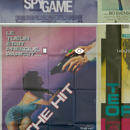
✔
120x160cm
140x2
35€