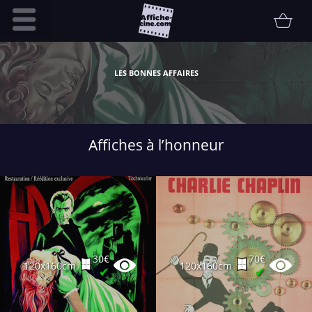
Accueil
LES BONNES AFFAIRES
Infos pratiques
Affiche
Etat
Affiches à l’honneur
Promotions
Contact
FAQ
Communauté
Collectionneur
30€
70€
120x160cm
120x160cm
Vendu
✔
✔
Thématiques