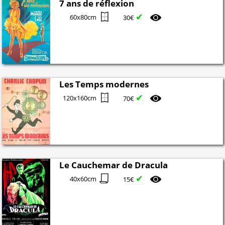
7 ans de réflexion
✔
60x80cm
30€
Les Temps modernes
✔
120x160cm
70€
Le Cauchemar de Dracula
✔
40x60cm
15€