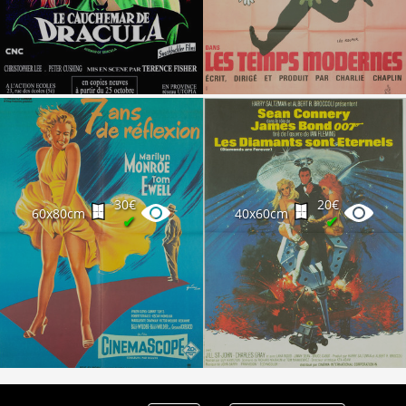
Partenaires
Vendre
30€
20€
60x80cm
40x60cm
✔
✔