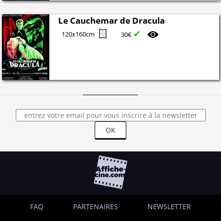
Le Cauchemar de Dracula
✔
120x160cm
30€
OK
FAQ
PARTENAIRES
NEWSLETTER