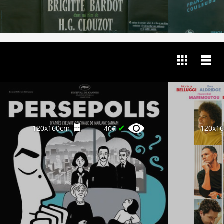
✔
120x160cm
120x1
40€