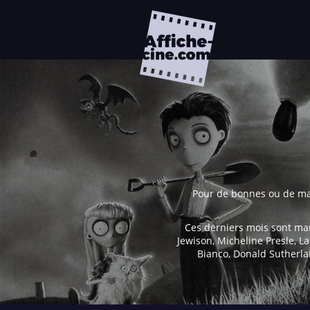
Pour de bonnes ou de mauv
Ces derniers mois sont mar
Jewison, Micheline Presle, L
Bianco, Donald Sutherla