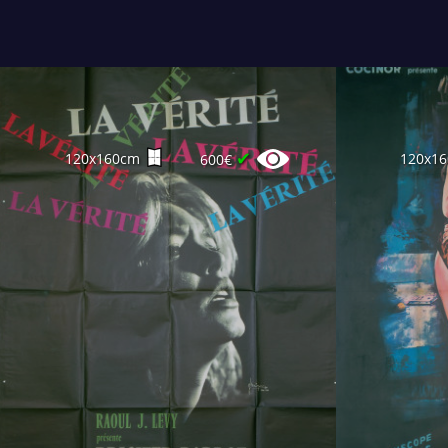
✔
120x160cm
120x1
600€