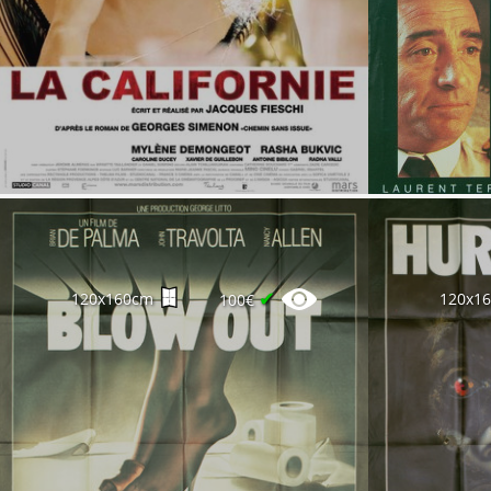
✔
120x160cm
120x1
100€