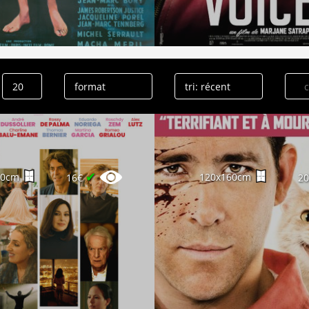
✔
60cm
120x160cm
16€
2