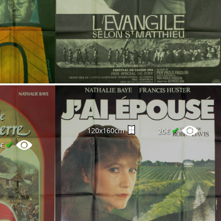
✔
120x160cm
20€
✔
0€