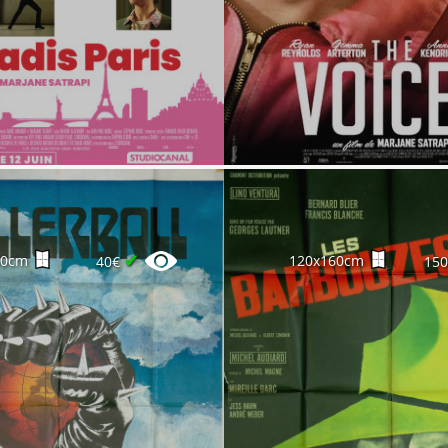
✔
60cm
120x160cm
40€
15