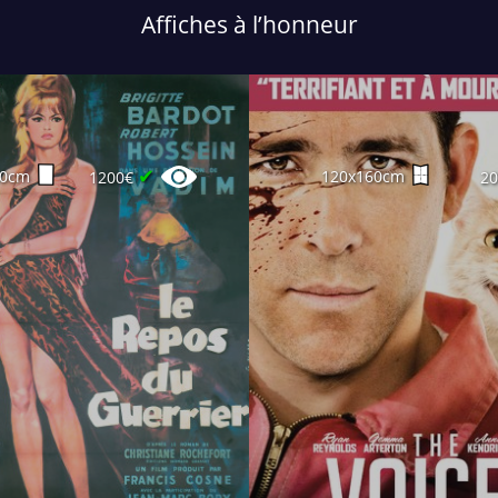
Affiches à l’honneur
✔
60cm
120x160cm
1200€
2