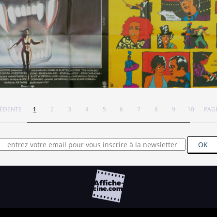
CÉDENTE
1
2
3
4
5
6
7
8
9
10
PAGE
OK