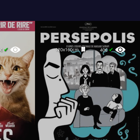
✔
✔
120x160cm
0€
40€