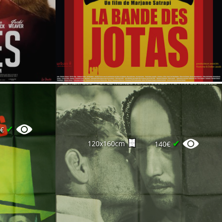
✔
0€
✔
120x160cm
140€