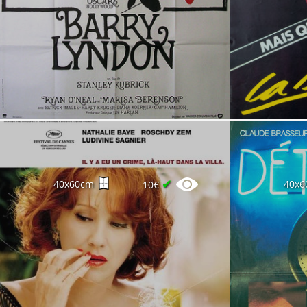
✔
40x60cm
40x6
10€