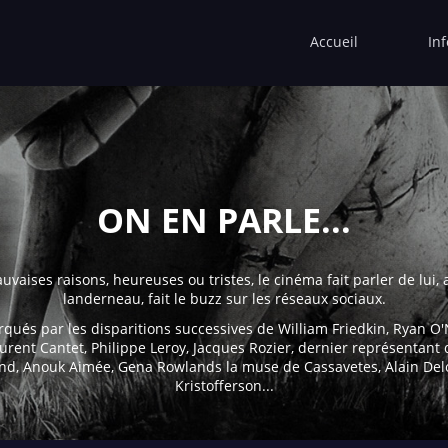
Accueil
In
ON EN PARLE...
aises raisons, heureuses ou tristes, le cinéma fait parler de lui, av
landerneau, fait le buzz sur les réseaux sociaux.
qués par les disparitions successives de William Friedkin, Ryan 
aurent Cantet, Philippe Leroy, Jacques Rozier, dernier représentant 
nd, Anouk Aimée, Gena Rowlands la muse de Cassavetes, Alain Del
Kristofferson...