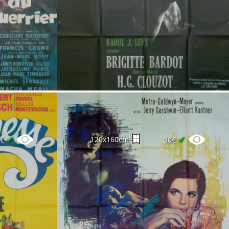
✔
✔
120x160cm
0€
30€