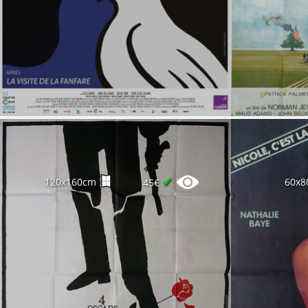
✔
120x160cm
60x8
45€