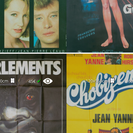
✔
60cm
120x160cm
45€
6