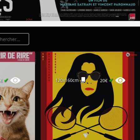
✔
✔
120x160cm
0€
20€