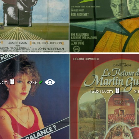
✔
0cm
25€
120x160cm
3