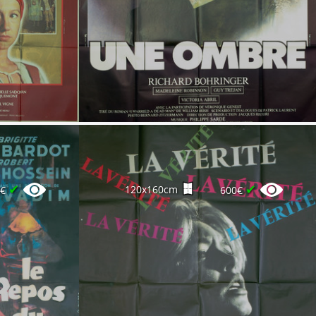
✔
✔
120x160cm
0€
600€