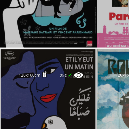
✔
120x160cm
120x1
25€