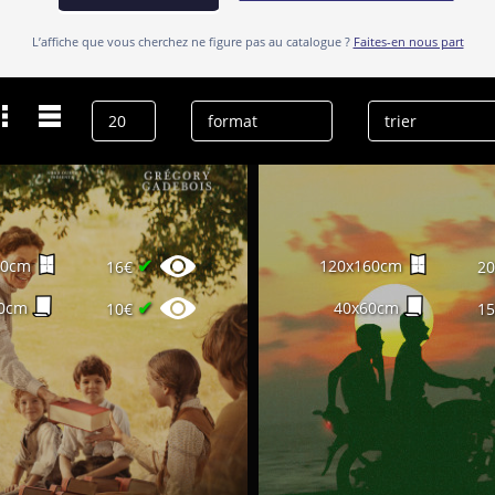
L’affiche que vous cherchez ne figure pas au catalogue ?
Faites-en nous part
✔
60cm
120x160cm
16€
2
✔
0cm
40x60cm
10€
1