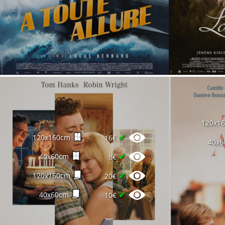
120x1
✔
120x160cm
16€
40x6
✔
40x60cm
8€
✔
120x160cm
20€
✔
40x60cm
10€