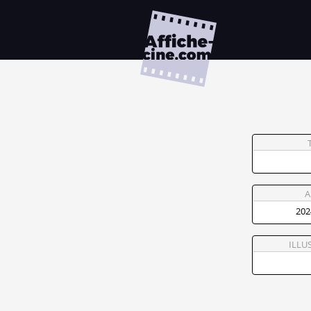
A
ILLU