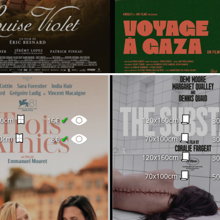
✔
60cm
120x160cm
16€
3
✔
0cm
70x100cm
8€
3
120x160cm
3
70x100cm
5