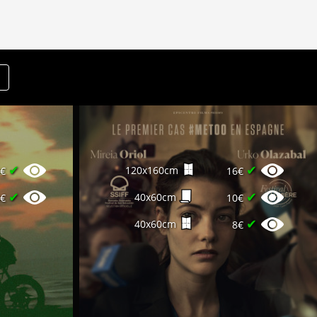
✔
✔
120x160cm
0€
16€
✔
✔
40x60cm
5€
10€
✔
40x60cm
8€