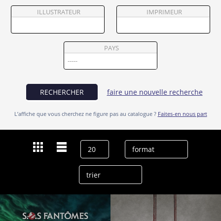
Partenaires
ILLUSTRATEUR
IMPRIMEUR
Vendre
PAYS
RECHERCHER
faire une nouvelle recherche
L’affiche que vous cherchez ne figure pas au catalogue ?
Faites-en nous part