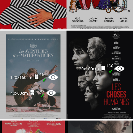
16€
120x160cm
✔
16€
120x160cm
✔
8€
40x60cm
✔