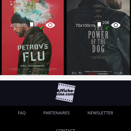
15€
20€
40x60cm
70x100cm
✔
✔
FAQ
PARTENAIRES
NEWSLETTER
CONTACT