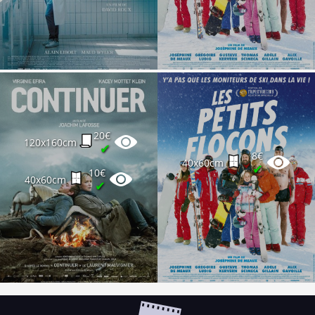
20€
120x160cm
✔
8€
40x60cm
✔
10€
40x60cm
✔