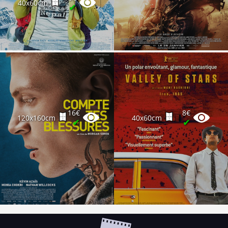
40x60cm
✔
16€
8€
120x160cm
40x60cm
✔
✔