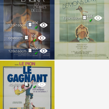
23€
120x160cm
✔
40€
120x160cm
✔
30€
60x80cm
✔
40€
120x160cm
✔
12€
40x60cm
✔