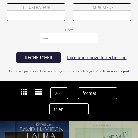
Partenaires
ILLUSTRATEUR
IMPRIMEUR
Vendre
PAYS
RECHERCHER
faire une nouvelle recherche
L’affiche que vous cherchez ne figure pas au catalogue ?
Faites-en nous part