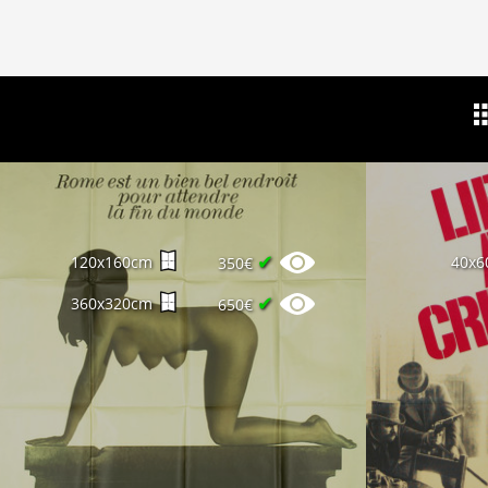
✔
120x160cm
40x6
350€
✔
360x320cm
650€