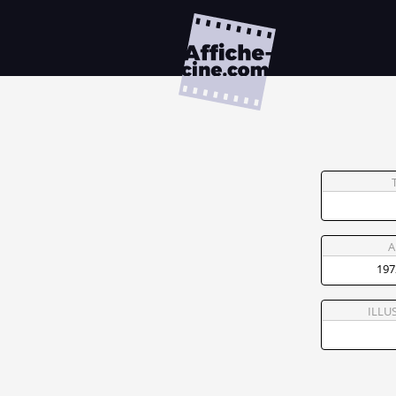
A
ILLU