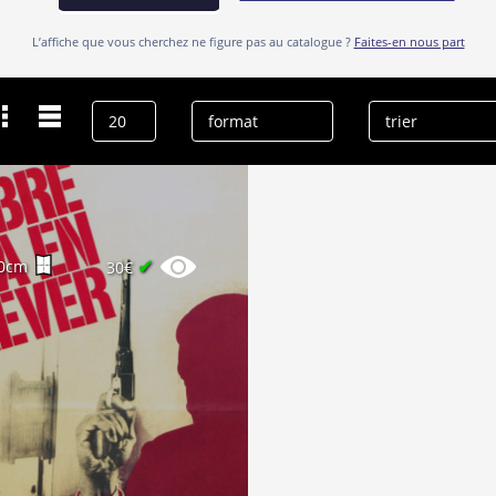
L’affiche que vous cherchez ne figure pas au catalogue ?
Faites-en nous part
✔
0cm
30€