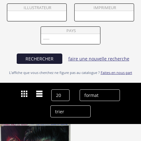
Partenaires
ILLUSTRATEUR
IMPRIMEUR
Vendre
PAYS
RECHERCHER
faire une nouvelle recherche
L’affiche que vous cherchez ne figure pas au catalogue ?
Faites-en nous part