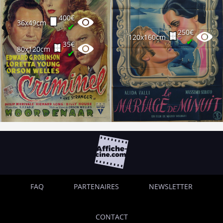
400€
36x49cm
✔
250€
120x160cm
✔
35€
80x120cm
✔
FAQ
PARTENAIRES
NEWSLETTER
CONTACT