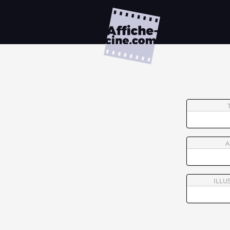
A
ILLU