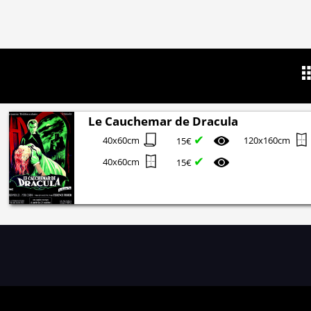
Le Cauchemar de Dracula
✔
40x60cm
120x160cm
15€
✔
40x60cm
15€