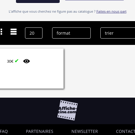
L’affiche que vous cherchez ne figure pas au catalogue ?
Faites-en nous part
Dernières recherches
Valerie Gaunt
effacer l’historique
✔
30€
FAQ
PARTENAIRES
NEWSLETTER
CONTAC