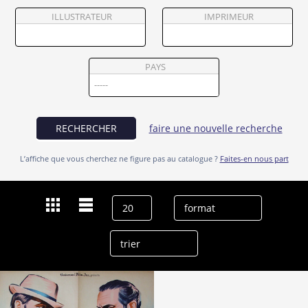
Partenaires
ILLUSTRATEUR
IMPRIMEUR
Vendre
PAYS
RECHERCHER
faire une nouvelle recherche
L’affiche que vous cherchez ne figure pas au catalogue ?
Faites-en nous part
Dernières recherches
Susanne Cramer
effacer l’historique