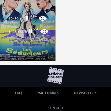
60€
60x80cm
✔
55€
120x160cm
✔
FAQ
PARTENAIRES
NEWSLETTER
CONTACT