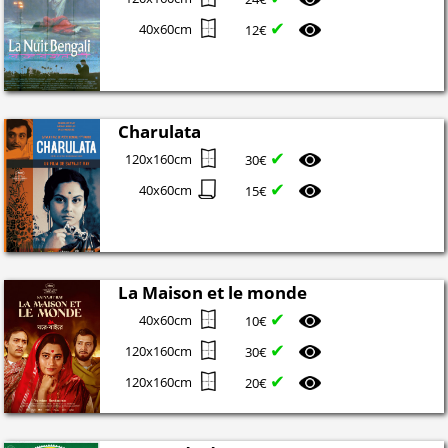
✔
40x60cm
12€
Charulata
✔
120x160cm
30€
✔
40x60cm
15€
La Maison et le monde
✔
40x60cm
10€
✔
120x160cm
30€
✔
120x160cm
20€