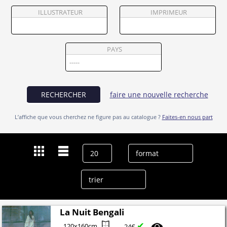
Partenaires
ILLUSTRATEUR
IMPRIMEUR
Vendre
PAYS
RECHERCHER
faire une nouvelle recherche
L’affiche que vous cherchez ne figure pas au catalogue ?
Faites-en nous part
Dernières recherches
Soumitra Chatterjee
effacer l’historique
La Nuit Bengali
✔
120x160cm
24€