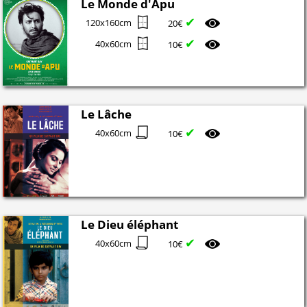
Le Monde d'Apu
✔
120x160cm
20€
✔
40x60cm
10€
Le Lâche
✔
40x60cm
10€
Le Dieu éléphant
✔
40x60cm
10€