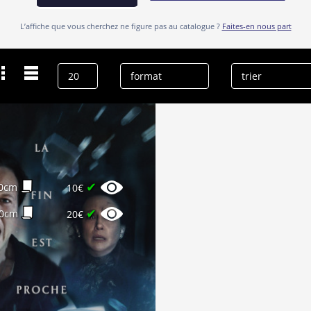
L’affiche que vous cherchez ne figure pas au catalogue ?
Faites-en nous part
Dernières recherches
Shannon Kook
effacer l’historique
✔
0cm
10€
✔
00cm
20€