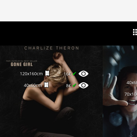
✔
120x160cm
16€
40x6
✔
40x60cm
8€
70x1