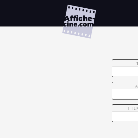
A
ILLU