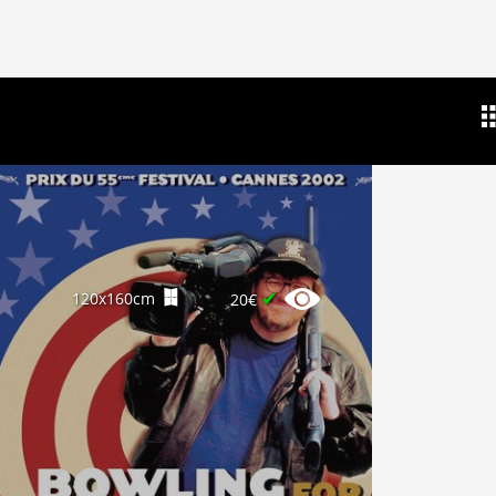
✔
120x160cm
20€