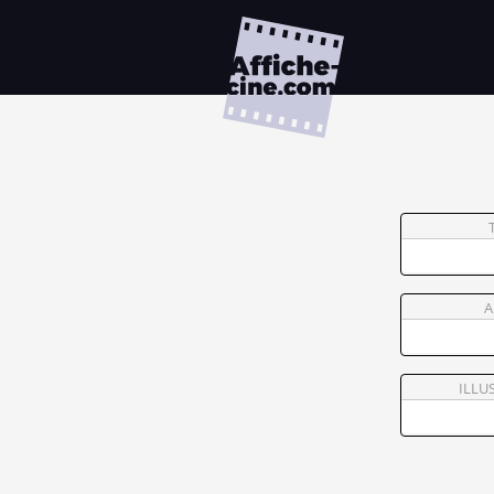
A
ILLU