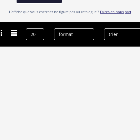
L’affiche que vous cherchez ne figure pas au catalogue ?
Faites-en nous part
Dernières recherches
Marilyn Manson
effacer l’historique