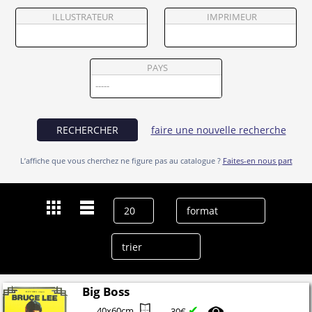
Partenaires
ILLUSTRATEUR
IMPRIMEUR
Vendre
PAYS
RECHERCHER
faire une nouvelle recherche
L’affiche que vous cherchez ne figure pas au catalogue ?
Faites-en nous part
Dernières recherches
Kam Shan
effacer l’historique
Big Boss
✔
40x60cm
30€